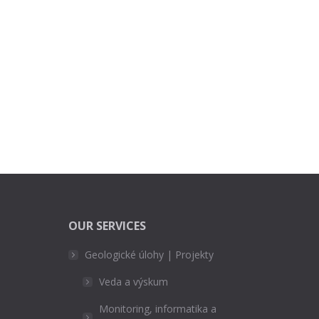
OUR SERVICES
Geologické úlohy | Projekty
Veda a výskum
Monitoring, informatika a