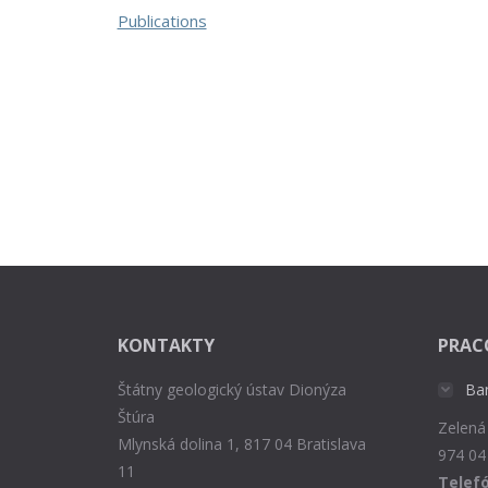
Publications
KONTAKTY
PRAC
Štátny geologický ústav Dionýza
Ba
Štúra
Zelená
Mlynská dolina 1, 817 04 Bratislava
974 04
11
Telefó