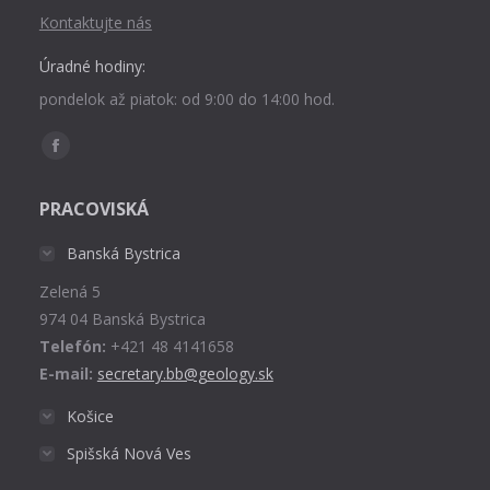
Kontaktujte nás
Úradné hodiny:
pondelok až piatok: od 9:00 do 14:00 hod.
Find us on:
Facebook
page
PRACOVISKÁ
opens
in
Banská Bystrica
new
Zelená 5
window
974 04 Banská Bystrica
Telefón:
+421 48 4141658
E-mail:
secretary.bb@geology.sk
Košice
Spišská Nová Ves