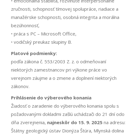
• emocionálna stabilita, rozvinuté interpersonálne
zručnosti, schopnosť tímovej spolupráce, riadiace a
manažérske schopnosti, osobná integrita a morálna
bezúhonnosť,
• práca s PC – Microsoft Office,
• vodičský preukaz skupiny B.
Platové podmienky:
podľa zákona č. 553/2003 Z. z. o odmeňovaní
niektorých zamestnancov pri výkone práce vo
verejnom záujme a o zmene a doplnení niektorých
zákonov.
Prihlásenie do výberového konania
Žiadosť o zaradenie do výberového konania spolu s
požadovanými dokladmi zašlú uchádzači do 21 dní odo
dňa zverejnenia,
najneskôr do 15. 9. 2025
na adresu:
Štátny geologický ústav Dionýza Štúra, Mlynská dolina