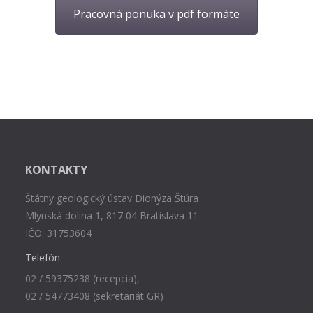
Pracovná ponuka v pdf formáte
KONTAKTY
Štátny geologický ústav Dionýza Štúra
Mlynská dolina 1, 817 04 Bratislava 11
IČO: 31753604
Telefón:
02 / 59375238 (recepcia),
02 / 54773408 (sekretariát GR)