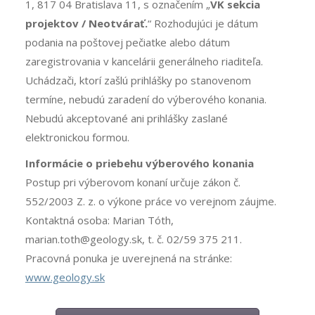
1, 817 04 Bratislava 11, s označením „
VK sekcia
projektov / Neotvárať.
“ Rozhodujúci je dátum
podania na poštovej pečiatke alebo dátum
zaregistrovania v kancelárii generálneho riaditeľa.
Uchádzači, ktorí zašlú prihlášky po stanovenom
termíne, nebudú zaradení do výberového konania.
Nebudú akceptované ani prihlášky zaslané
elektronickou formou.
Informácie o priebehu výberového konania
Postup pri výberovom konaní určuje zákon č.
552/2003 Z. z. o výkone práce vo verejnom záujme.
Kontaktná osoba: Marian Tóth,
marian.toth@geology.sk, t. č. 02/59 375 211.
Pracovná ponuka je uverejnená na stránke:
www.geology.sk