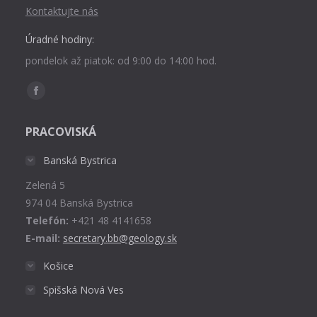
Kontaktujte nás
Úradné hodiny:
pondelok až piatok: od 9:00 do 14:00 hod.
Find us on:
Facebook
page
PRACOVISKÁ
opens
in
Banská Bystrica
new
Zelená 5
window
974 04 Banská Bystrica
Telefón:
+421 48 4141658
E-mail:
secretary.bb@geology.sk
Košice
Spišská Nová Ves