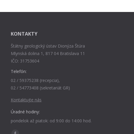
KONTAKTY
Štátny geologický ústav Dionýza Štúra
Mlynská dolina 1, 817 04 Bratislava 11
IČO: 31753604
Telefón:
02 / 59375238 (recepcia),
02 / 54773408 (sekretariát GR)
Kontaktujte nás
Úradné hodiny:
pondelok až piatok: od 9:00 do 14:00 hod.
Find us on: