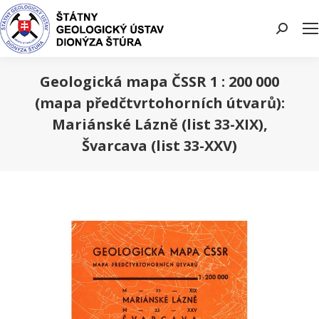
Search:
Geologická mapa ČSSR 1 : 200 000
(mapa předčtvrtohorních útvarů):
Mariánské Lázně (list 33-XIX),
Švarcava (list 33-XXV)
You are here: