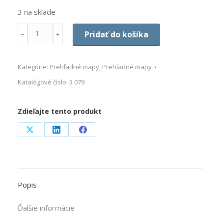
3 na sklade
Množstvo
Pridať do košíka
﹣
﹢
Kategórie:
Prehľadné mapy
,
Prehľadné mapy
Katalógové číslo:
3 079
Zdieľajte tento produkt
Share
Share
Share
on
on
on
X
LinkedIn
Facebook
Popis
Ďalšie informácie