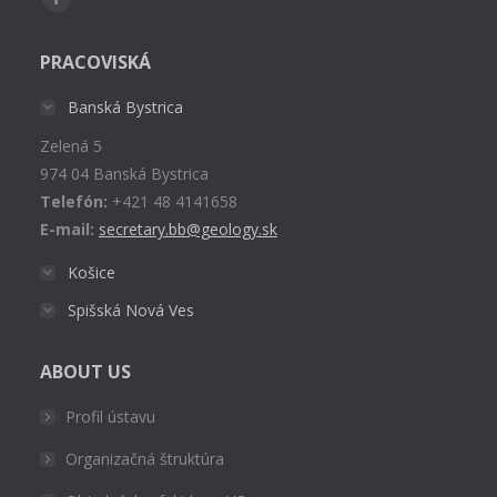
Facebook
page
PRACOVISKÁ
opens
in
Banská Bystrica
new
Zelená 5
window
974 04 Banská Bystrica
Telefón:
+421 48 4141658
E-mail:
secretary.bb@geology.sk
Košice
Spišská Nová Ves
ABOUT US
Profil ústavu
Organizačná štruktúra