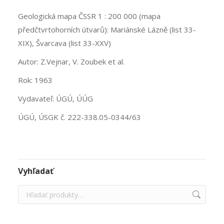
Geologická mapa ČSSR 1 : 200 000 (mapa
předčtvrtohorních útvarů): Mariánské Lázně (list 33-
XIX), Švarcava (list 33-XXV)
Autor: Z.Vejnar, V. Zoubek et al.
Rok: 1963
Vydavateľ: ÚGÚ, ÚÚG
ÚGÚ, ÚSGK č. 222-338.05-0344/63
Vyhľadať