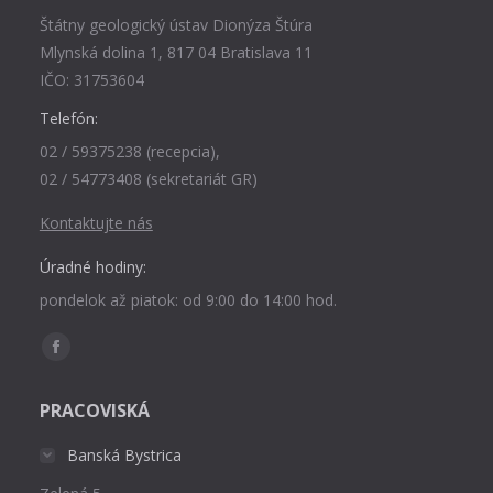
Štátny geologický ústav Dionýza Štúra
Mlynská dolina 1, 817 04 Bratislava 11
IČO: 31753604
Telefón:
02 / 59375238 (recepcia),
02 / 54773408 (sekretariát GR)
Kontaktujte nás
Úradné hodiny:
pondelok až piatok: od 9:00 do 14:00 hod.
Find us on:
Facebook
page
PRACOVISKÁ
opens
in
Banská Bystrica
new