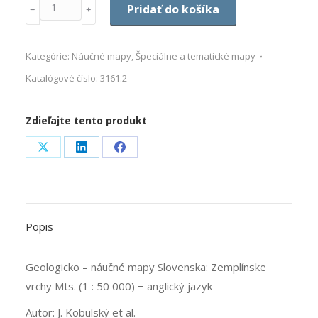
Množstvo
Pridať do košíka
﹣
﹢
Kategórie:
Náučné mapy
,
Špeciálne a tematické mapy
Katalógové číslo:
3161.2
Zdieľajte tento produkt
Share
Share
Share
on
on
on
X
LinkedIn
Facebook
Popis
Geologicko – náučné mapy Slovenska: Zemplínske
vrchy Mts. (1 : 50 000) − anglický jazyk
Autor: J. Kobulský et al.