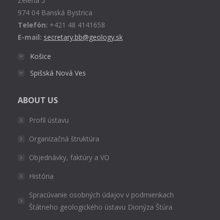
Zelená 5
window
974 04 Banská Bystrica
Telefón:
+421 48 4141658
E-mail:
secretary.bb@geology.sk
Košice
Spišská Nová Ves
ABOUT US
Profil ústavu
Organizačná štruktúra
Objednávky, faktúry a VO
História
Spracúvanie osobných údajov v podmienkach
Štátneho geologického ústavu Dionýza Štúra