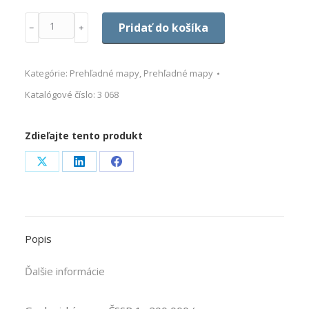
Množstvo
Pridať do košíka
﹣
﹢
Kategórie:
Prehľadné mapy
,
Prehľadné mapy
Katalógové číslo:
3 068
Zdieľajte tento produkt
Share
Share
Share
on
on
on
X
LinkedIn
Facebook
Popis
Ďalšie informácie