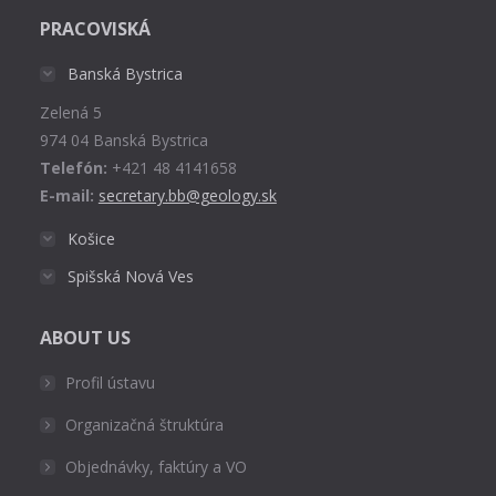
page
PRACOVISKÁ
opens
in
Banská Bystrica
new
Zelená 5
window
974 04 Banská Bystrica
Telefón:
+421 48 4141658
E-mail:
secretary.bb@geology.sk
Košice
Spišská Nová Ves
ABOUT US
Profil ústavu
Organizačná štruktúra
Objednávky, faktúry a VO