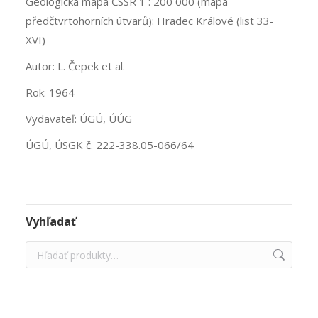
Geologická mapa ČSSR 1 : 200 000 (mapa
předčtvrtohorních útvarů): Hradec Králové (list 33-
XVI)
Autor: L. Čepek et al.
Rok: 1964
Vydavateľ: ÚGÚ, ÚÚG
ÚGÚ, ÚSGK č. 222-338.05-066/64
Vyhľadať