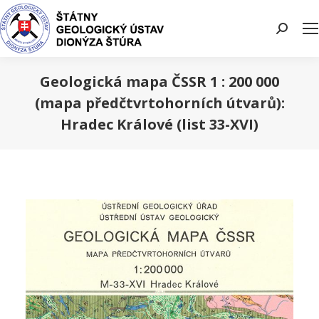
Search:
Geologická mapa ČSSR 1 : 200 000
(mapa předčtvrtohorních útvarů):
Hradec Králové (list 33-XVI)
You are here: