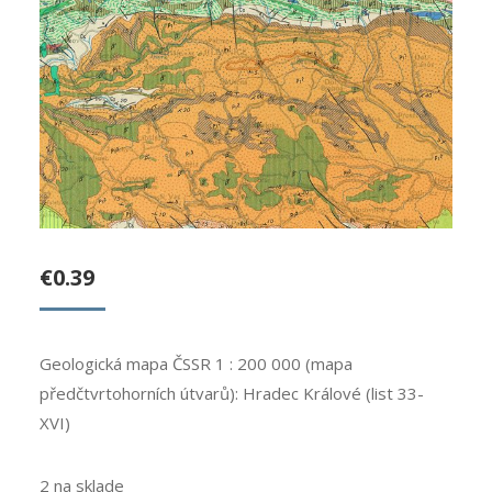
€
0.39
Geologická mapa ČSSR 1 : 200 000 (mapa
předčtvrtohorních útvarů): Hradec Králové (list 33-
XVI)
2 na sklade