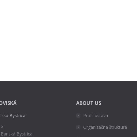
OVISKÁ
ABOUT US
nská Bystrica
Profil ústavu
 5
Organizačná štruktúra
 Banská Bystrica