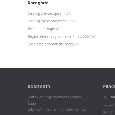
Kategórie
Geologické časopisy
(126)
Geologické monografie
(162)
Prehľadné mapy
(61)
Regionálne mapy v mierke 1 : 50 000
(56)
Špeciálne a tematické mapy
(18)
KONTAKTY
PRAC
Štátny geologický ústav Dionýza
Ba
Štúra
Zelená
Mlynská dolina 1, 817 04 Bratislava
974 04