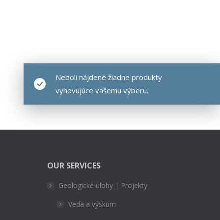
Neboli nájdené žiadne produkty
vyhovujúce vašemu výberu.
OUR SERVICES
Geologické úlohy | Projekty
Veda a výskum