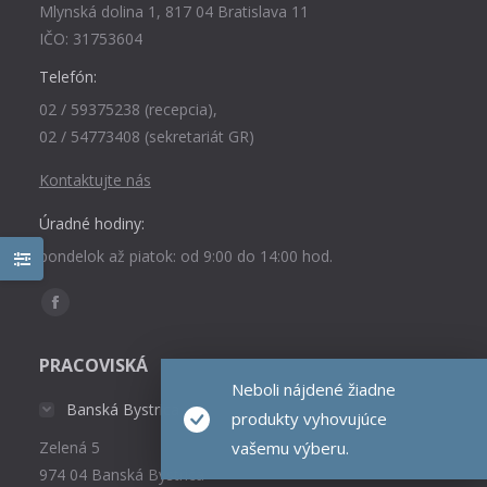
Mlynská dolina 1, 817 04 Bratislava 11
IČO: 31753604
Telefón:
02 / 59375238 (recepcia),
02 / 54773408 (sekretariát GR)
Kontaktujte nás
Úradné hodiny:
pondelok až piatok: od 9:00 do 14:00 hod.
Find us on:
Facebook
page
PRACOVISKÁ
opens
Neboli nájdené žiadne
in
Banská Bystrica
produkty vyhovujúce
new
vašemu výberu.
Zelená 5
window
974 04 Banská Bystrica