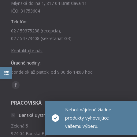
Mlynská dolina 1, 817 04 Bratislava 11
IČO: 31753604
Telefón:
02 / 59375238 (recepcia),
02 / 54773408 (sekretariát GR)
Kontaktujte nás
Úradné hodiny:
pondelok až piatok: od 9:00 do 14:00 hod.
Find us on:
Facebook
page
PRACOVISKÁ
opens
Neboli nájdené žiadne
in
Banská Bystrica
produkty vyhovujúce
new
vašemu výberu.
Zelená 5
window
974 04 Banská Bystrica