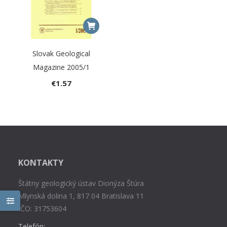
Slovak Geological
Magazine 2005/1
€
1.57
KONTAKTY
Štátny geologický ústav Dionýza Štúra
Mlynská dolina 1, 817 04 Bratislava 11
IČO: 31753604
Telefón: