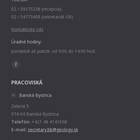
02 / 59375238 (recepcia),
02 / 54773408 (sekretariát GR)
Kontaktujte nás
Úradné hodiny:
pondelok až piatok: od 9:00 do 14:00 hod.
Find us on:
Facebook
page
PRACOVISKÁ
opens
in
Banská Bystrica
new
Zelená 5
window
974 04 Banská Bystrica
Telefón:
+421 48 4141658
E-mail:
secretary.bb@geology.sk