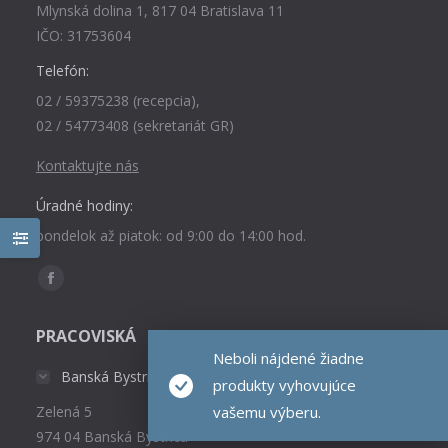
Mlynská dolina 1, 817 04 Bratislava 11
IČO: 31753604
Telefón:
02 / 59375238 (recepcia),
02 / 54773408 (sekretariát GR)
Kontaktujte nás
Úradné hodiny:
pondelok až piatok: od 9:00 do 14:00 hod.
Find us on:
Facebook
page
PRACOVISKÁ
opens
Neboli nájdené žiadne
in
Banská Bystrica
produkty vyhovujúce
new
vašemu výberu.
Zelená 5
window
974 04 Banská Bystrica