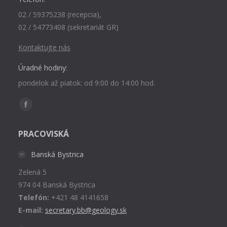
02 / 59375238 (recepcia),
02 / 54773408 (sekretariát GR)
Kontaktujte nás
Úradné hodiny:
pondelok až piatok: od 9:00 do 14:00 hod.
Find us on:
Facebook
page
PRACOVISKÁ
opens
in
Banská Bystrica
new
Zelená 5
window
974 04 Banská Bystrica
Telefón:
+421 48 4141658
E-mail:
secretary.bb@geology.sk