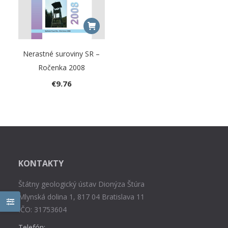
Nerastné suroviny SR –
Ročenka 2008
€
9.76
KONTAKTY
Štátny geologický ústav Dionýza Štúra
Mlynská dolina 1, 817 04 Bratislava 11
IČO: 31753604
Telefón: