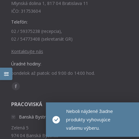
Mlynská dolina 1, 817 04 Bratislava 11
IČO: 31753604
Telefón:
02 / 59375238 (recepcia),
02 / 54773408 (sekretariát GR)
Kontaktujte nás
Úradné hodiny:
pondelok až piatok: od 9:00 do 14:00 hod.
Find us on:
Facebook
page
PRACOVISKÁ
opens
Neboli nájdené žiadne
in
Banská Bystrica
produkty vyhovujúce
new
vašemu výberu.
Zelená 5
window
974 04 Banská Bystrica