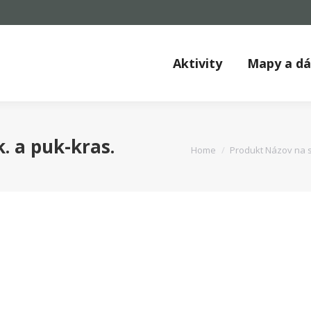
Aktivity
Mapy a d
. a puk-kras.
You are here:
Home
Produkt Názov na s