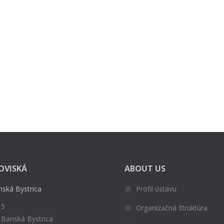
OVISKÁ
ABOUT US
nská Bystrica
Profil ústavu
 5
Organizačná štruktúra
 Banská Bystrica