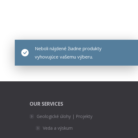
Neboli nájdené žiadne produkty
vyhovujúce vašemu výberu.
OUR SERVICES
Geologické úlohy | Projekty
Veda a výskum