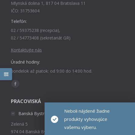
Mlynská dolina 1, 817 04 Bratislava 11
IČO: 31753604
Telefón:
02 / 59375238 (recepcia),
02 / 54773408 (sekretariát GR)
Kontaktujte nás
Úradné hodiny:
pondelok až piatok: od 9:00 do 14:00 hod.
Find us on:
Facebook
page
PRACOVISKÁ
opens
Neboli nájdené žiadne
in
Banská Bystrica
new
produkty vyhovujúce
Zelená 5
window
vašemu výberu.
974 04 Banská Bystrica