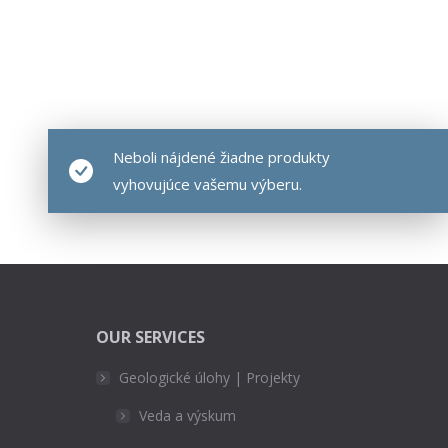
Neboli nájdené žiadne produkty
vyhovujúce vašemu výberu.
OUR SERVICES
Geologické úlohy | Projekty
Veda a výskum