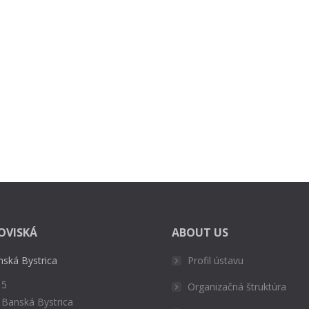
OVISKÁ
ABOUT US
nská Bystrica
Profil ústavu
 5
Organizačná štruktúra
 Banská Bystrica