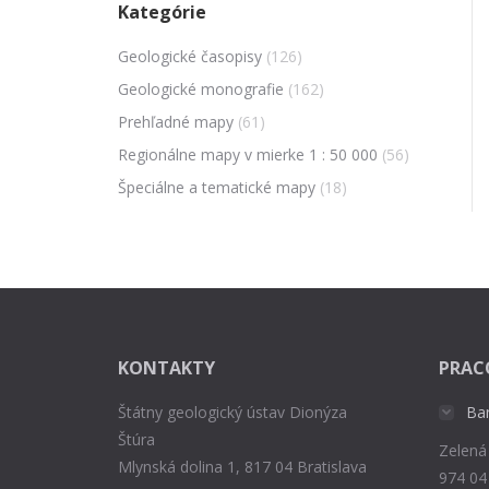
Kategórie
Geologické časopisy
(126)
Geologické monografie
(162)
Prehľadné mapy
(61)
Regionálne mapy v mierke 1 : 50 000
(56)
Špeciálne a tematické mapy
(18)
KONTAKTY
PRAC
Štátny geologický ústav Dionýza
Ba
Štúra
Zelená
Mlynská dolina 1, 817 04 Bratislava
974 04