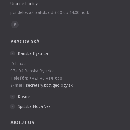
Úradné hodiny:
pondelok až piatok: od 9:00 do 14:00 hod.
Find us on:
Facebook
page
PRACOVISKÁ
opens
in
Banská Bystrica
new
Zelená 5
window
974 04 Banská Bystrica
Telefón:
+421 48 4141658
E-mail:
secretary.bb@geology.sk
Košice
Spišská Nová Ves
ABOUT US