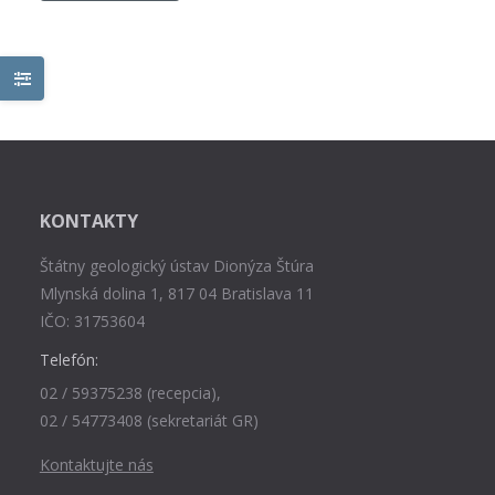
KONTAKTY
Štátny geologický ústav Dionýza Štúra
Mlynská dolina 1, 817 04 Bratislava 11
IČO: 31753604
Telefón:
02 / 59375238 (recepcia),
02 / 54773408 (sekretariát GR)
Kontaktujte nás