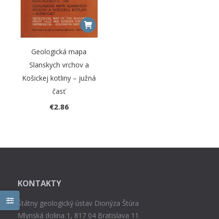
Geologická mapa
Slanskych vrchov a
Košickej kotliny – južná
časť
€
2.86
KONTAKTY
Štátny geologický ústav Dionýza Štúra
Mlynská dolina 1, 817 04 Bratislava 11