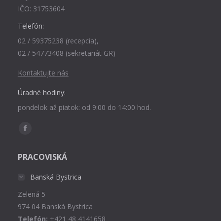
IČO: 31753604
Telefón:
02 / 59375238 (recepcia),
02 / 54773408 (sekretariát GR)
Kontaktujte nás
Úradné hodiny:
pondelok až piatok: od 9:00 do 14:00 hod.
Find us on:
Facebook
page
PRACOVISKÁ
opens
in
Banská Bystrica
new
Zelená 5
window
974 04 Banská Bystrica
Telefón:
+421 48 4141658