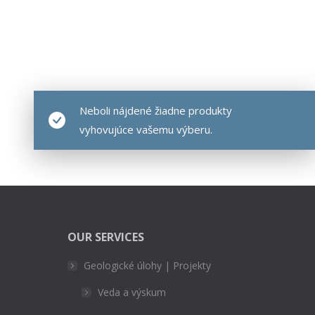
Neboli nájdené žiadne produkty
vyhovujúce vašemu výberu.
OUR SERVICES
Geologické úlohy | Projekty
Veda a výskum