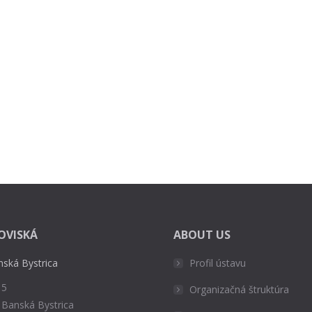
OVISKÁ
ABOUT US
nská Bystrica
Profil ústavu
 5
Organizačná štruktúra
 Banská Bystrica