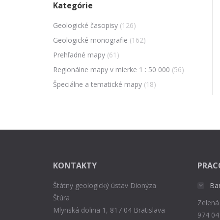
Kategórie
Geologické časopisy
(126)
Geologické monografie
(162)
Prehľadné mapy
(61)
Regionálne mapy v mierke 1 : 50 000
(56)
Špeciálne a tematické mapy
(18)
KONTAKTY
PRAC
Štátny geologický ústav Dionýza
Ba
Štúra
Zelená
Mlynská dolina 1, 817 04 Bratislava
974 04