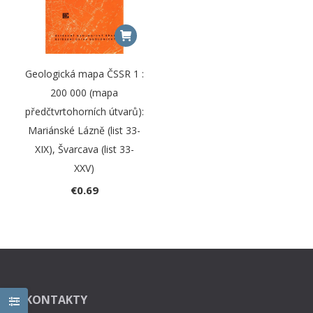
Geologická mapa ČSSR 1 :
200 000 (mapa
předčtvrtohorních útvarů):
Mariánské Lázně (list 33-
XIX), Švarcava (list 33-
XXV)
€
0.69
KONTAKTY