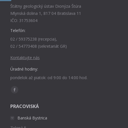
Štátny geologický ústav Dionýza Štúra
Mlynská dolina 1, 817 04 Bratislava 11
IČO: 31753604
Telefón:
02 / 59375238 (recepcia),
02 / 54773408 (sekretariát GR)
Kontaktujte nás
Úradné hodiny:
pondelok až piatok: od 9:00 do 14:00 hod.
Find us on:
Facebook
page
PRACOVISKÁ
opens
in
Banská Bystrica
new
Zelená 5