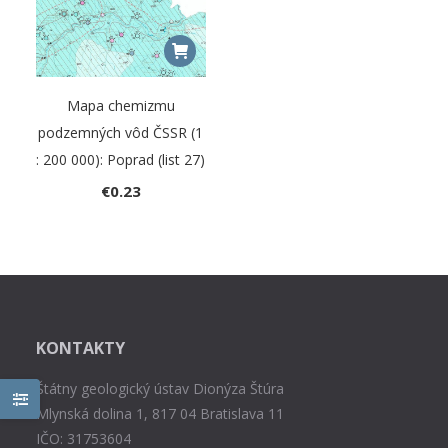
Mapa chemizmu
podzemných vôd ČSSR (1
: 200 000): Poprad (list 27)
€
0.23
KONTAKTY
Štátny geologický ústav Dionýza Štúra
Mlynská dolina 1, 817 04 Bratislava 11
IČO: 31753604