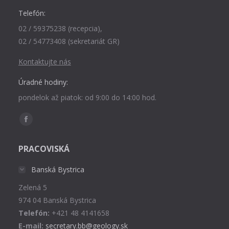
Telefón:
02 / 59375238 (recepcia),
02 / 54773408 (sekretariát GR)
Kontaktujte nás
Úradné hodiny:
pondelok až piatok: od 9:00 do 14:00 hod.
Find us on:
Facebook
page
PRACOVISKÁ
opens
in
Banská Bystrica
new
Zelená 5
window
974 04 Banská Bystrica
Telefón:
+421 48 4141658
E-mail:
secretary.bb@geology.sk