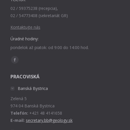
02 / 59375238 (recepcia),
02 / 54773408 (sekretariát GR)
Kontaktujte nás
Úradné hodiny:
pondelok až piatok: od 9:00 do 14:00 hod.
Find us on:
Facebook
page
PRACOVISKÁ
opens
in
Banská Bystrica
new
Zelená 5
window
974 04 Banská Bystrica
Telefón:
+421 48 4141658
E-mail:
secretary.bb@geology.sk