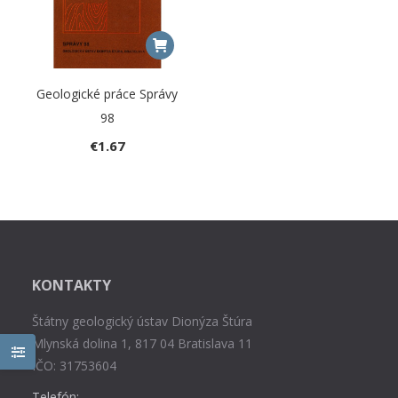
Geologické práce Správy
98
€
1.67
KONTAKTY
Štátny geologický ústav Dionýza Štúra
Mlynská dolina 1, 817 04 Bratislava 11
IČO: 31753604
Telefón: