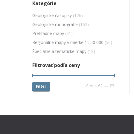
Kategórie
Geologické časopisy
(126)
Geologické monografie
(162)
Prehľadné mapy
(61)
Regionálne mapy v mierke 1 : 50 000
(56)
Špeciálne a tematické mapy
(18)
Filtrovať podľa ceny
Cena:
€2
—
€3
Filter