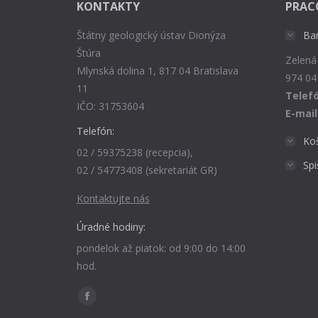
KONTAKTY
PRAC
Štátny geologický ústav Dionýza
Ba
Štúra
Zelená
Mlynská dolina 1, 817 04 Bratislava
974 04
11
Telefó
IČO: 31753604
E-mail
Telefón:
Ko
02 / 59375238 (recepcia),
Sp
02 / 54773408 (sekretariát GR)
Kontaktujte nás
Úradné hodiny:
pondelok až piatok: od 9:00 do 14:00
hod.
Find us on:
Facebook