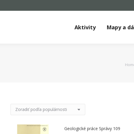
Aktivity
Mapy a d
You 
Hom
Geologické práce Správy 109