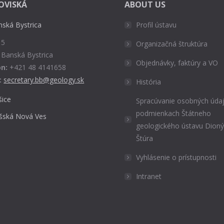
OVISKÁ
ABOUT US
nská Bystrica
Profil ústavu
 5
Organizačná štruktúra
 Banská Bystrica
Objednávky, faktúry a VO
n:
+421 48 4141658
:
secretary.bb@geology.sk
História
šice
Spracúvanie osobných údaj
podmienkach Štátneho
išská Nová Ves
geologického ústavu Dion
Štúra
Vyhlásenie o prístupnosti
Intranet