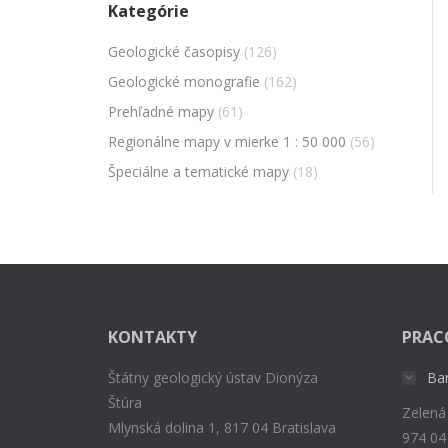
Kategórie
Geologické časopisy
(126)
Geologické monografie
(162)
Prehľadné mapy
(61)
Regionálne mapy v mierke 1 : 50 000
(56)
Špeciálne a tematické mapy
(18)
KONTAKTY
PRAC
Štátny geologický ústav Dionýza
Ba
Štúra
Zelená
Mlynská dolina 1, 817 04 Bratislava
974 04