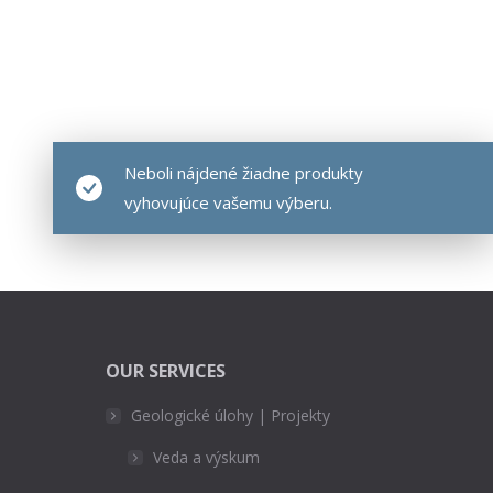
Neboli nájdené žiadne produkty
vyhovujúce vašemu výberu.
OUR SERVICES
Geologické úlohy | Projekty
Veda a výskum