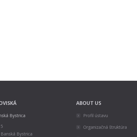
OVISKÁ
ABOUT US
nská Bystrica
Profil ústavu
 5
Organizačná štruktúra
 Banská Bystrica