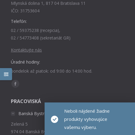
Mlynská dolina 1, 817 04 Bratislava 11
IČO: 31753604
Telefón:
02 / 59375238 (recepcia),
02 / 54773408 (sekretariát GR)
Kontaktujte nás
Úradné hodiny:
pondelok až piatok: od 9:00 do 14:00 hod.
Find us on:
Facebook
page
PRACOVISKÁ
opens
Neboli nájdené žiadne
in
Banská Bystrica
new
produkty vyhovujúce
Zelená 5
window
vašemu výberu.
974 04 Banská Bystrica