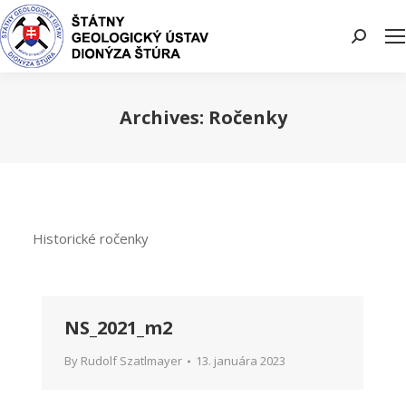
Search:
Archives:
Ročenky
You are here:
Historické ročenky
NS_2021_m2
By
Rudolf Szatlmayer
13. januára 2023