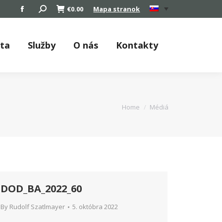
Search:
€
0.00
Mapa stranok
Facebook
page
opens
áta
Služby
O nás
Kontakty
in
new
window
You are here:
Home
Médiá
DOD_BA_2022_60
By
Rudolf Szatlmayer
5. októbra 2022