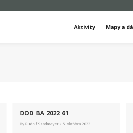
Aktivity
Mapy a d
DOD_BA_2022_61
By
Rudolf Szatlmayer
5. októbra 2022