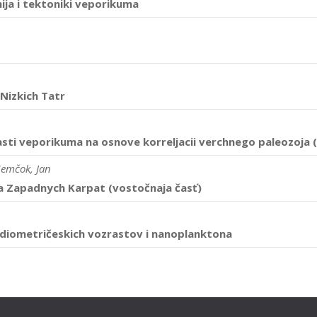
ja i tektoniki veporikuma
 Nizkich Tatr
časti veporikuma na osnove korreljacii verchnego paleozoja
Nemčok, Jan
ena Zapadnych Karpat (vostočnaja časť)
adiometričeskich vozrastov i nanoplanktona