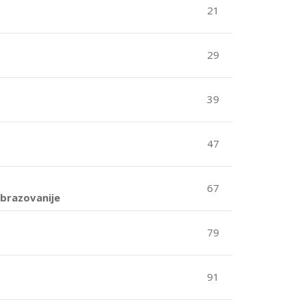
21
29
39
47
67
obrazovanije
79
91