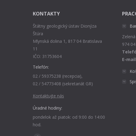
KONTAKTY
PRAC
Štátny geologický ústav Dionýza
Ba
Štúra
Zelená
Mlynská dolina 1, 817 04 Bratislava
974 04
11
Telefó
IČO: 31753604
E-mail
Telefón:
Ko
02 / 59375238 (recepcia),
Sp
02 / 54773408 (sekretariát GR)
Kontaktujte nás
Úradné hodiny:
pondelok až piatok: od 9:00 do 14:00
hod.