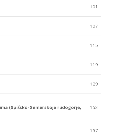
101
107
115
119
129
uma (Spišsko-Gemerskoje rudogorje,
153
157