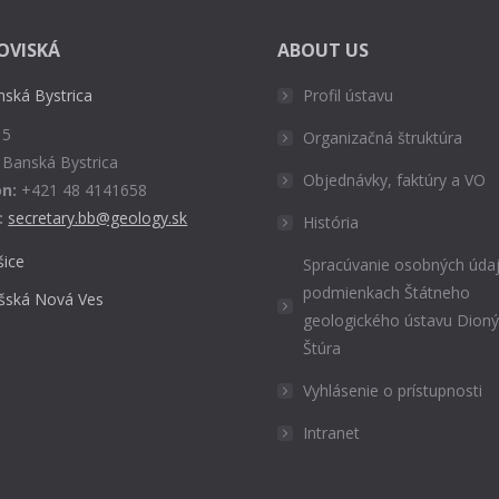
OVISKÁ
ABOUT US
nská Bystrica
Profil ústavu
 5
Organizačná štruktúra
 Banská Bystrica
Objednávky, faktúry a VO
n:
+421 48 4141658
:
secretary.bb@geology.sk
História
šice
Spracúvanie osobných údaj
podmienkach Štátneho
išská Nová Ves
geologického ústavu Dion
Štúra
Vyhlásenie o prístupnosti
Intranet