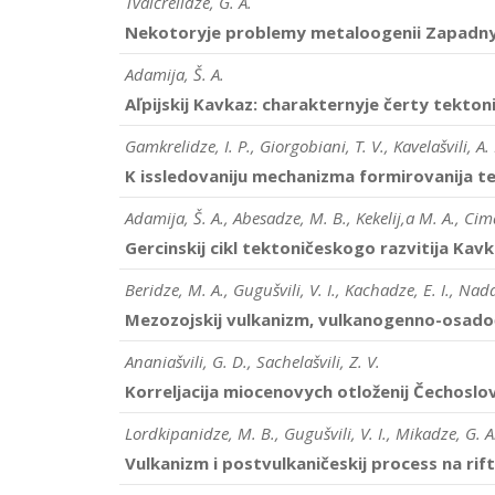
Tvalčrelidze, G. A.
Nekotoryje problemy metaloogenii Zapadny
Adamija, Š. A.
Aľpijskij Kavkaz: charakternyje čerty tektonik
Gamkrelidze, I. P., Giorgobiani, T. V., Kavelašvili, A. 
K issledovaniju mechanizma formirovanija t
Adamija, Š. A., Abesadze, M. B., Kekelij,a M. A., Cimak
Gercinskij cikl tektoničeskogo razvitija Kav
Beridze, M. A., Gugušvili, V. I., Kachadze, E. I., Nada
Mezozojskij vulkanizm, vulkanogenno-osadočn
Ananiašvili, G. D., Sachelašvili, Z. V.
Korreljacija miocenovych otloženij Čechoslov
Lordkipanidze, M. B., Gugušvili, V. I., Mikadze, G. A.,
Vulkanizm i postvulkaničeskij process na rift