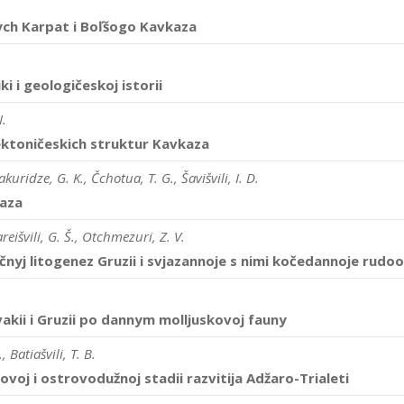
ch Karpat i Boľšogo Kavkaza
i i geologičeskoj istorii
I.
ektoničeskich struktur Kavkaza
uridze, G. K., Čchotua, T. G., Šavišvili, I. D.
kaza
reišvili, G. Š., Otchmezuri, Z. V.
yj litogenez Gruzii i svjazannoje s nimi kočedannoje rudo
akii i Gruzii po dannym molljuskovoj fauny
 Batiašvili, T. B.
ovoj i ostrovodužnoj stadii razvitija Adžaro-Trialeti