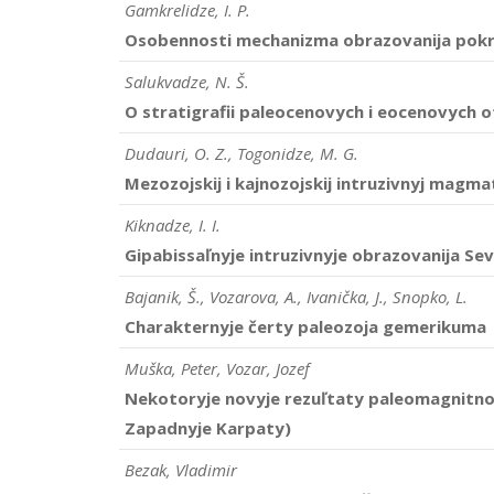
Gamkrelidze, I. P.
Osobennosti mechanizma obrazovanija pokr
Salukvadze, N. Š.
O stratigrafii paleocenovych i eocenovych ot
Dudauri, O. Z., Togonidze, M. G.
Mezozojskij i kajnozojskij intruzivnyj magm
Kiknadze, I. I.
Gipabissaľnyje intruzivnyje obrazovanija S
Bajanik, Š., Vozarova, A., Ivanička, J., Snopko, L.
Charakternyje čerty paleozoja gemerikuma
Muška, Peter, Vozar, Jozef
Nekotoryje novyje rezuľtaty paleomagnitno
Zapadnyje Karpaty)
Bezak, Vladimir