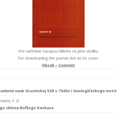
Pre načítanie časopisu kliknite na jeho obálku.
For downloading the journal click on its cover.
Obsah – Content
emii nauk Gruzinskoj SSR v Tbilisi i Geologičeskogo institu
jsadze, F. D.
nogo sklona Boľšogo Kavkaza