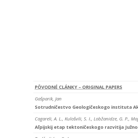
PÔVODNÉ CLÁNKY – ORIGINAL PAPERS
Gašparik, Jan
Sotrudničestvo Geologičeskogo instituta Akad
Cagareli, A. L., Kulošvili, S. I., Lobžanidze, G. P., Ma
Aľpijskij etap tektoničeskogo razvitija Juž