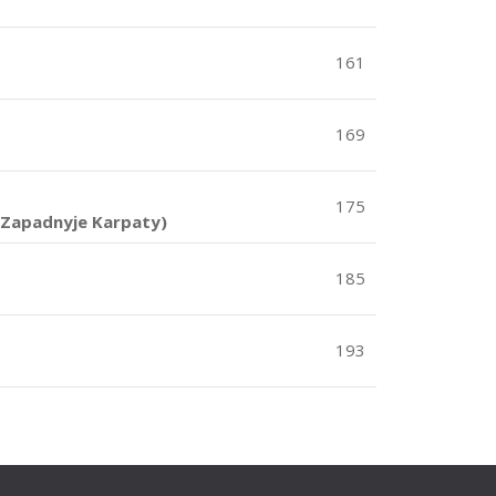
161
169
175
 (Zapadnyje Karpaty)
185
193