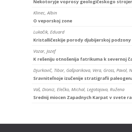
Nekotoryje voprosy geologičeskogo strojeni
Klinec, Albin
O veporskoj zone
Lukačik, Eduard
Kristalličeskije porody djubijerskoj podzony
Vozar, Jozef
K rešeniju otnošenija fatrikuma k severnoj 
Djurkovič, Tibor, Gašparikova, Vera, Gross, Pavol, 
Sravniteľnoje izučenije stratigrafii paleog
Vaš, Dioniz, Elečko, Michal, Legotajova, Ružena
Srednij miocen Zapadnych Karpat v svete r