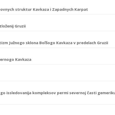
ovnych struktur Kavkaza i Zapadnych Karpat
loženij Gruzii
atizm Južnogo sklona Boľšogo Kavkaza v predelach Gruzii
evernogo Kavkaza
go issledovanija kompleksov permi severnoj časti gemerik