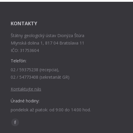
KONTAKTY
Štátny geologický ústav Dionýza Štúra
Mlynská dolina 1, 817 04 Bratislava 11
IČO: 31753604
Telefón:
02 / 59375238 (recepcia),
02 / 54773408 (sekretariát GR)
Kontaktujte nás
Úradné hodiny:
pondelok až piatok: od 9:00 do 14:00 hod.
Find us on:
Facebook