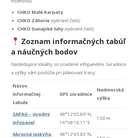
hodnotou:
CHKO Malé Karpaty
CHKO Záhorie
(vybrané časti)
CHKO Dunajské luhy
(vybrané časti)
Zoznam informačných tabúľ
a náučných bodov
Nasledujúce lokality sú osadené infopanelmi. Súradnice
a výšky vám poslúžia pri plánovaní trasy:
Názov
Nadmorská
informačnej
GPS súradnice
výška
tabule
SAPAG – úvodný
48°12’05.89″N,
150 m
infopanel
16°58’16.11″E
Abrazná jaskyňa,
48°12’05.83″N,