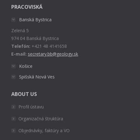
page
PRACOVISKÁ
opens
in
Banská Bystrica
new
Zelená 5
window
974 04 Banská Bystrica
Telefón:
+421 48 4141658
E-mail:
secretary.bb@geology.sk
Košice
Spišská Nová Ves
ABOUT US
Profil ústavu
Organizačná štruktúra
Objednávky, faktúry a VO