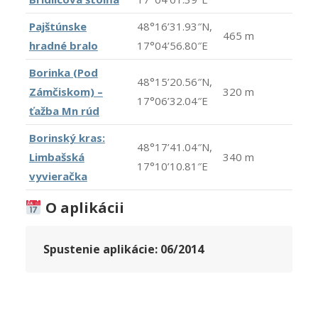
Pajštúnske
48°16’31.93″N,
465 m
hradné bralo
17°04’56.80″E
Borinka (Pod
48°15’20.56″N,
Zámčiskom) –
320 m
17°06’32.04″E
ťažba Mn rúd
Borinský kras:
48°17’41.04″N,
Limbašská
340 m
17°10’10.81″E
vyvieračka
O aplikácii
Spustenie aplikácie:
06/2014