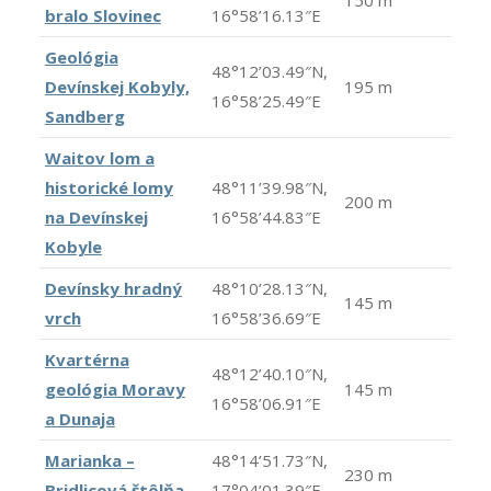
150 m
bralo Slovinec
16°58’16.13″E
Geológia
48°12’03.49″N,
Devínskej Kobyly,
195 m
16°58’25.49″E
Sandberg
Waitov lom a
historické lomy
48°11’39.98″N,
200 m
na Devínskej
16°58’44.83″E
Kobyle
Devínsky hradný
48°10’28.13″N,
145 m
vrch
16°58’36.69″E
Kvartérna
48°12’40.10″N,
geológia Moravy
145 m
16°58’06.91″E
a Dunaja
Marianka –
48°14’51.73″N,
230 m
Bridlicová štôlňa
17°04’01.39″E