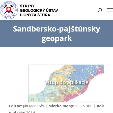
Search:
Sandbersko-pajštúnsky
geopark
Editor:
Ján Madarás |
Mierka mapy:
1 : 25 000 |
Rok
vydania:
2014