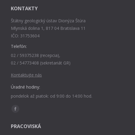
KONTAKTY
Štátny geologický ústav Dionýza Štúra
Mlynská dolina 1, 817 04 Bratislava 11
IČO: 31753604
Telefón:
02 / 59375238 (recepcia),
02 / 54773408 (sekretariát GR)
Kontaktujte nás
Úradné hodiny:
pondelok až piatok: od 9:00 do 14:00 hod.
Find us on:
Facebook
page
PRACOVISKÁ
opens