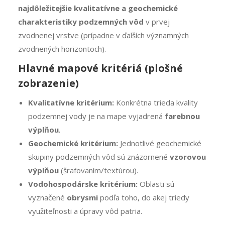
najdôležitejšie kvalitatívne a geochemické
charakteristiky podzemných vôd
v prvej
zvodnenej vrstve (prípadne v ďalších významných
zvodnených horizontoch).
Hlavné mapové kritériá (plošné
zobrazenie)
Kvalitatívne kritérium:
Konkrétna trieda kvality
podzemnej vody je na mape vyjadrená
farebnou
výplňou
.
Geochemické kritérium:
Jednotlivé geochemické
skupiny podzemných vôd sú znázornené
vzorovou
výplňou
(šrafovaním/textúrou).
Vodohospodárske kritérium:
Oblasti sú
vyznačené
obrysmi
podľa toho, do akej triedy
využiteľnosti a úpravy vôd patria.