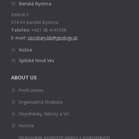
in
Banská Bystrica
new
Zelená 5
window
974 04 Banská Bystrica
Telefón:
+421 48 4141658
E-mail:
secretary.bb@geology.sk
Košice
Spišská Nová Ves
ABOUT US
Profil ústavu
Organizačná štruktúra
Objednávky, faktúry a VO
História
Spracúvanie osobných údajov v podmienkach