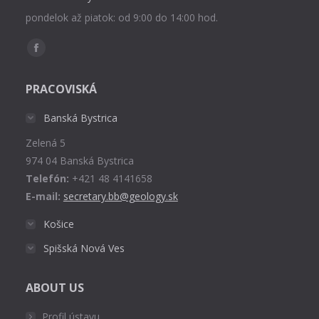
pondelok až piatok: od 9:00 do 14:00 hod.
Find us on:
Facebook
page
PRACOVISKÁ
opens
in
Banská Bystrica
new
Zelená 5
window
974 04 Banská Bystrica
Telefón:
+421 48 4141658
E-mail:
secretary.bb@geology.sk
Košice
Spišská Nová Ves
ABOUT US
Profil ústavu