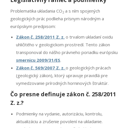
Problematika ukladania CO
a s ním spojených
2
geologických prác podlieha prísnym národným a
európskym predpisom:
Zákon č. 258/2011 Z. z.
o trvalom ukladaní oxidu
uhličitého v geologickom prostredí. Tento zákon
transponoval do nášho právneho poriadku európsku
smernicu 2009/31/ES
.
Zákon č. 569/2007 Z. z.
o geologických prácach
(geologický zákon), ktorý upravuje pravidlá pre
vymedzovanie prírodných horninových štruktúr.
Čo presne definuje zákon č. 258/2011
Z. z.?
Podmienky na vydanie, autorizáciu, kontrolu,
aktualizáciu a zrušenie povolení na ukladanie.