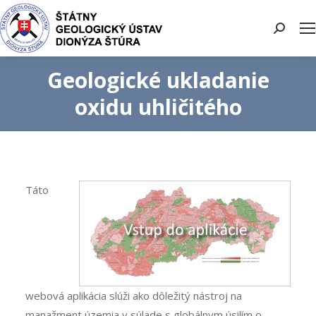
Search:
Geologické ukladanie
oxidu uhličitého
Táto
webová aplikácia slúži ako dôležitý nástroj na
manažment územia v súlade s globálnym úsilím o