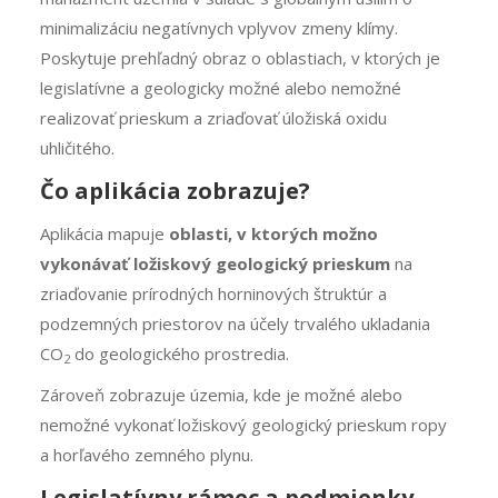
minimalizáciu negatívnych vplyvov zmeny klímy.
Poskytuje prehľadný obraz o oblastiach, v ktorých je
legislatívne a geologicky možné alebo nemožné
realizovať prieskum a zriaďovať úložiská oxidu
uhličitého.
Čo aplikácia zobrazuje?
Aplikácia mapuje
oblasti, v ktorých možno
vykonávať ložiskový geologický prieskum
na
zriaďovanie prírodných horninových štruktúr a
podzemných priestorov na účely trvalého ukladania
CO
do geologického prostredia.
2
Zároveň zobrazuje územia, kde je možné alebo
nemožné vykonať ložiskový geologický prieskum ropy
a horľavého zemného plynu.
Legislatívny rámec a podmienky