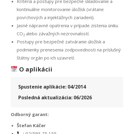
Kritériá a postupy pre bezpečné skladovanie a
kontinuálne monitorovanie úložísk (vrátane
povrchových a injektážnych zariadení).
Jasné nápravné opatrenia v prípade zistenia úniku
CO
alebo závažných nezrovnalostí.
2
Postupy pre bezpečné zatváranie úložísk a
podmienky prenesenia zodpovednosti na príslušný
štátny orgán po ich uzavretí.
O aplikácii
Spustenie aplikácie:
04/2014
Posledná aktualizácia:
06/2026
Odborný garant:
Štefan Káčer
:
02/593 75 155