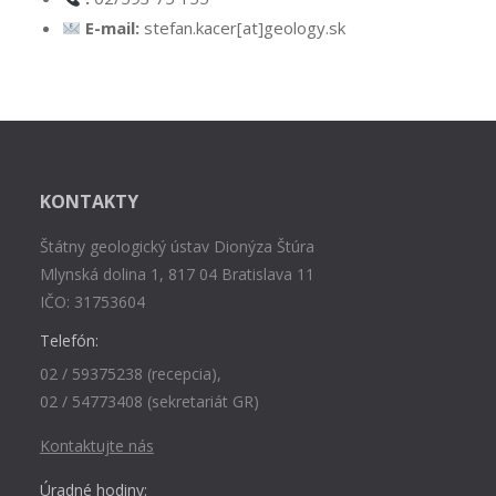
E-mail:
stefan.kacer[at]geology.sk
KONTAKTY
Štátny geologický ústav Dionýza Štúra
Mlynská dolina 1, 817 04 Bratislava 11
IČO: 31753604
Telefón:
02 / 59375238 (recepcia),
02 / 54773408 (sekretariát GR)
Kontaktujte nás
Úradné hodiny: