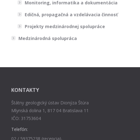
Monitoring, informatika a dokumentácia
Edičná, propagačná a vzdelávacia činnosť
Projekty medzinárodnej spolupráce
Medzinárodná spolupráca
KONTAKTY
Štátny geologický ústav Dionýza Štúra
Mlynská dolina 1, 817 04 Bratislava 11
IČO: 31753604
Telefón:
02 / 59375238 (recepcia),