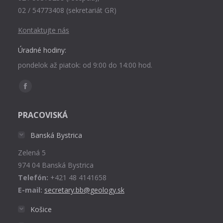
02 / 54773408 (sekretariát GR)
Kontaktujte nás
Úradné hodiny:
pondelok až piatok: od 9:00 do 14:00 hod.
Find us on:
Facebook
page
PRACOVISKÁ
opens
in
Banská Bystrica
new
Zelená 5
window
974 04 Banská Bystrica
Telefón:
+421 48 4141658
E-mail:
secretary.bb@geology.sk
Košice