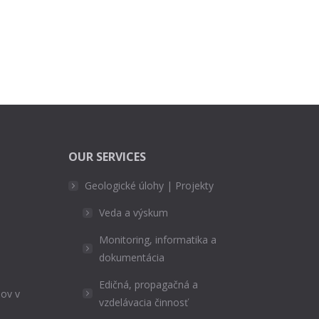
OUR SERVICES
Geologické úlohy | Projekty
Veda a výskum
Monitoring, informatika a
dokumentácia
Edičná, propagačná a
ov v
vzdelávacia činnosť