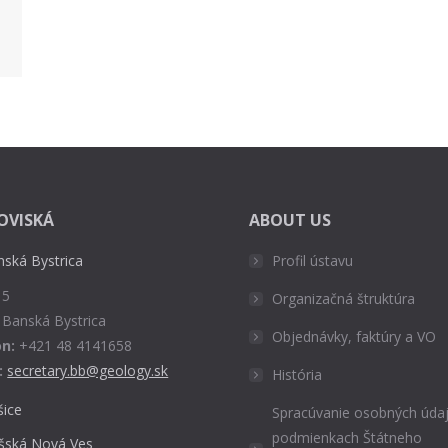
OVISKÁ
ABOUT US
nská Bystrica
Profil ústavu
 5
Organizačná štruktúra
 Banská Bystrica
Objednávky, faktúry a VO
n:
+421 48 4141658
:
secretary.bb@geology.sk
História
šice
Spracúvanie osobných údaj
podmienkach Štátneho
išská Nová Ves