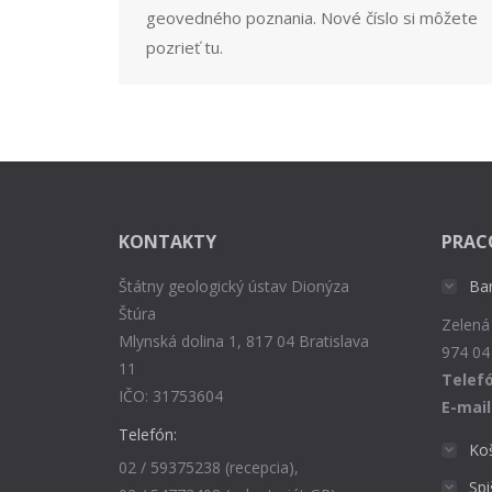
geovedného poznania. Nové číslo si môžete
pozrieť tu.
KONTAKTY
PRAC
Štátny geologický ústav Dionýza
Ba
Štúra
Zelená
Mlynská dolina 1, 817 04 Bratislava
974 04
11
Telefó
IČO: 31753604
E-mail
Telefón:
Ko
02 / 59375238 (recepcia),
Sp