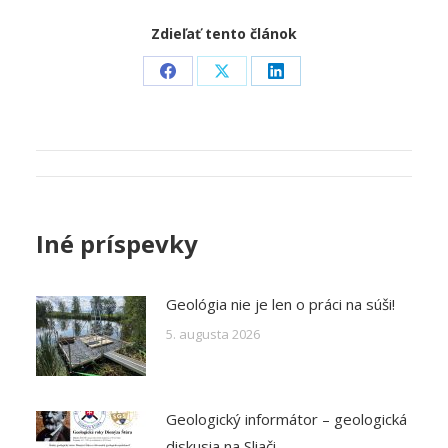
Zdieľať tento článok
Share
Share
Share
on
on
on
Facebook
X
LinkedIn
Post
navigation
Iné príspevky
Geológia nie je len o práci na súši!
5. augusta 2026
Geologický informátor – geologická
diskusia na Sliači