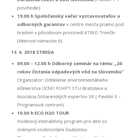
poschodie)
19.00 h
Spoločenský večer vystavovateľov a
odborných garantov
v centre mesta priamo pod
hradom v pôsobivom prostredí ATRIO Trenčín
(Mierové námestie 6)
13. 6. 2018 STREDA
09.00 – 12.00 h
Odborný seminár na tému: „20
rokov čistenia odpadových vôd na Slovensku“
Organizátor: Oddelenie environmentálneho
inžinierstva ÚChEI FCHPT STU Bratislava a
Asociácia čistiarenských expertov SR ( Pavilón 3 –
Programové centrum)
10.00 h ECO H2O TOUR
Hodinový interaktívny program pre deti so
známymi osobnosťami šoubiznisu