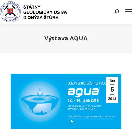
Search:
Výstava AQUA
You are here:
jún
5
2018