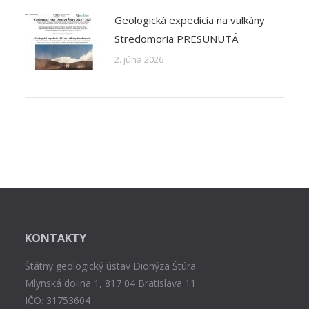
Geologická expedícia na vulkány
Stredomoria PRESUNUTÁ
2. júna 2026
KONTAKTY
Štátny geologický ústav Dionýza Štúra
Mlynská dolina 1, 817 04 Bratislava 11
IČO: 31753604