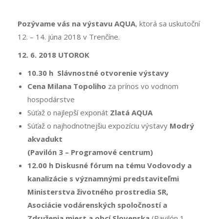
Pozývame vás na výstavu AQUA
, ktorá sa uskutoční
12. – 14. júna 2018 v Trenčíne.
12. 6. 2018 UTOROK
10.30 h
Slávnostné otvorenie výstavy
Cena Milana Topoliho
za prínos vo vodnom
hospodárstve
Súťaž o najlepší exponát
Zlatá AQUA
Súťaž o najhodnotnejšiu expozíciu výstavy
Modrý
akvadukt
(Pavilón 3 – Programové centrum)
12.00 h
Diskusné fórum na tému Vodovody a
kanalizácie s významnými predstaviteľmi
Ministerstva životného prostredia SR,
Asociácie vodárenských spoločností a
Združenia miest a obcí Slovenska
(Pavilón 1 –