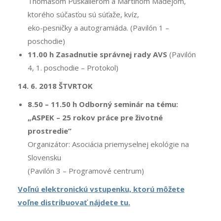
Thomasom Puskailerom a Martinom Madejom,
ktorého súčasťou sú súťaže, kvíz,
eko-pesničky a autogramiáda. (Pavilón 1 –
poschodie)
11.00 h Zasadnutie správnej rady AVS
(Pavilón
4, 1. poschodie – Protokol)
14. 6. 2018 ŠTVRTOK
8.50 – 11.50 h Odborný seminár na tému:
„ASPEK – 25 rokov práce pre životné
prostredie“
Organizátor: Asociácia priemyselnej ekológie na
Slovensku
(Pavilón 3 – Programové centrum)
Voľnú elektronickú vstupenku, ktorú môžete
voľne distribuovať nájdete tu.