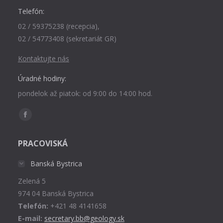
Telefón:
02 / 59375238 (recepcia),
02 / 54773408 (sekretariát GR)
Kontaktujte nás
Úradné hodiny:
pondelok až piatok: od 9:00 do 14:00 hod.
Find us on:
Facebook
page
PRACOVISKÁ
opens
in
Banská Bystrica
new
Zelená 5
window
974 04 Banská Bystrica
Telefón:
+421 48 4141658
E-mail:
secretary.bb@geology.sk