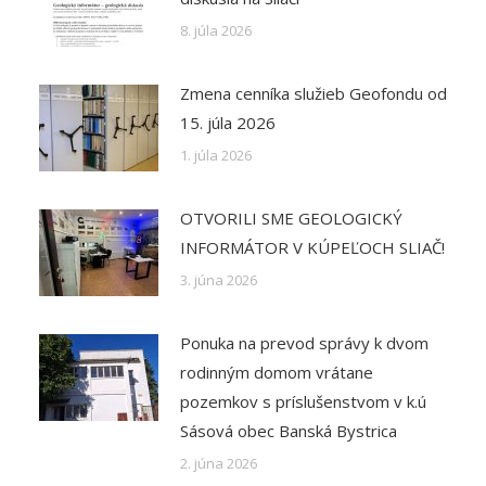
8. júla 2026
Zmena cenníka služieb Geofondu od
15. júla 2026
1. júla 2026
OTVORILI SME GEOLOGICKÝ
INFORMÁTOR V KÚPEĽOCH SLIAČ!
3. júna 2026
Ponuka na prevod správy k dvom
rodinným domom vrátane
pozemkov s príslušenstvom v k.ú
Sásová obec Banská Bystrica
2. júna 2026