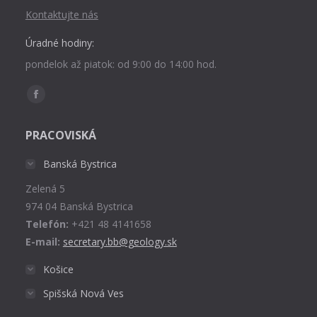
Kontaktujte nás
Úradné hodiny:
pondelok až piatok: od 9:00 do 14:00 hod.
Find us on:
Facebook
page
PRACOVISKÁ
opens
in
Banská Bystrica
new
Zelená 5
window
974 04 Banská Bystrica
Telefón:
+421 48 4141658
E-mail:
secretary.bb@geology.sk
Košice
Spišská Nová Ves