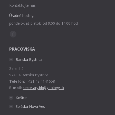
Kontaktujte nás
Úradné hodiny:
pondelok až piatok: od 9:00 do 14:00 hod.
Find us on:
Facebook
page
PRACOVISKÁ
opens
in
Banská Bystrica
new
Zelená 5
window
974 04 Banská Bystrica
Telefón:
+421 48 4141658
E-mail:
secretary.bb@geology.sk
Košice
Spišská Nová Ves