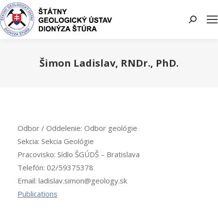
Search:
Šimon Ladislav, RNDr., PhD.
You are here:
Odbor / Oddelenie:
Odbor geológie
Sekcia:
Sekcia Geológie
Pracovisko:
Sídlo ŠGÚDŠ – Bratislava
Telefón:
02/59375378
Email:
ladislav.simon@geology.sk
Publications