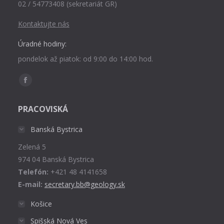
02 / 54773408 (sekretariát GR)
Kontaktujte nás
Úradné hodiny:
pondelok až piatok: od 9:00 do 14:00 hod.
Find us on:
Facebook
page
PRACOVISKÁ
opens
in
Banská Bystrica
new
Zelená 5
window
974 04 Banská Bystrica
Telefón:
+421 48 4141658
E-mail:
secretary.bb@geology.sk
Košice
Spišská Nová Ves