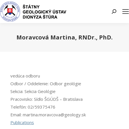
Search:
Moravcová Martina, RNDr., PhD.
You are here:
vedúca odboru
Odbor / Oddelenie:
Odbor geológie
Sekcia:
Sekcia Geológie
Pracovisko:
Sídlo ŠGÚDŠ – Bratislava
Telefón:
02/59375476
Email:
martina.moravcova@geology.sk
Publications