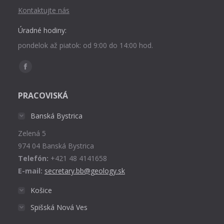
Kontaktujte nás
Úradné hodiny:
pondelok až piatok: od 9:00 do 14:00 hod.
Find us on:
Facebook
page
PRACOVISKÁ
opens
in
Banská Bystrica
new
Zelená 5
window
974 04 Banská Bystrica
Telefón:
+421 48 4141658
E-mail:
secretary.bb@geology.sk
Košice
Spišská Nová Ves