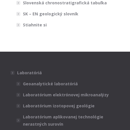
Slovenská chronostratigrafická tabuľka
SK – EN geologický slovník
Stiahnite si
Laboratóriá
Geoanalytické laboratóriá
Laboratórium elektrónovej mikroanalýzy
Laboratórium izotopovej geológie
Laboratórium aplikovanej technológie
nerastných surovín