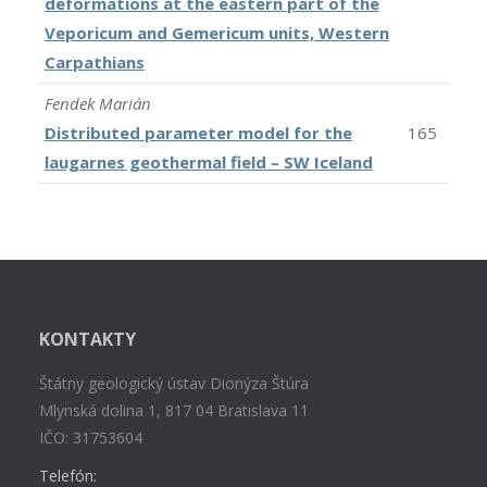
deformations at the eastern part of the
Veporicum and Gemericum units, Western
Carpathians
Fendek Marián
Distributed parameter model for the
165
laugarnes geothermal field – SW Iceland
KONTAKTY
Štátny geologický ústav Dionýza Štúra
Mlynská dolina 1, 817 04 Bratislava 11
IČO: 31753604
Telefón: