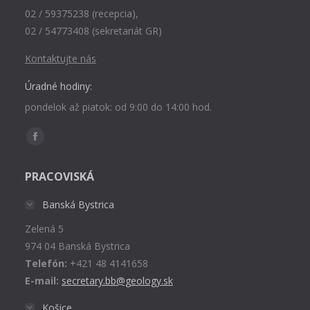
02 / 59375238 (recepcia),
02 / 54773408 (sekretariát GR)
Kontaktujte nás
Úradné hodiny:
pondelok až piatok: od 9:00 do 14:00 hod.
Find us on:
Facebook
page
PRACOVISKÁ
opens
in
Banská Bystrica
new
Zelená 5
window
974 04 Banská Bystrica
Telefón:
+421 48 4141658
E-mail:
secretary.bb@geology.sk
Košice