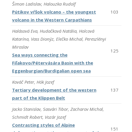
Šimon Ladislav, Halouzka Rudolf
Pútikov vŕšok volcano – the youngest
103
volcano in the Western Carpathians
Halásová Eva, Hudačková Natália, Holcová
Katarína, Vass Dionýz, Elečko Michal, Pereszlényi
Miroslav
125
Sea ways connecting the
Fiľakovo/Pétervására Basin with the
Eggenburgian/Burdigalian open sea
Kováč Peter, Hók Jozef
Tertiary development of the western
137
part of the Klippen Belt
Jacko Stanislav, Sasvári Tibor, Zacharov Michal,
Schmidt Robert, Vozár Jozef
Contrasting styles of Alpine
151