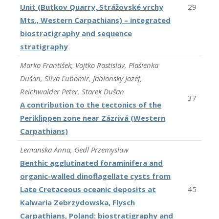
Unit (Butkov Quarry, Strážovské vrchy
29
Mts., Western Carpathians) – integrated
biostratigraphy and sequence
stratigraphy
Marko František, Vojtko Rastislav, Plašienka
Dušan, Sliva Ľubomír, Jablonský Jozef,
Reichwalder Peter, Starek Dušan
37
A contribution to the tectonics of the
Periklippen zone near Zázrivá (Western
Carpathians)
Lemanska Anna, Gedl Przemyslaw
Benthic agglutinated foraminifera and
organic-walled dinoflagellate cysts from
Late Cretaceous oceanic deposits at
45
Kalwaria Zebrzydowska, Flysch
Carpathians, Poland: biostratigraphy and