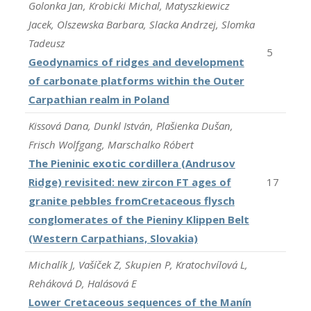
Golonka Jan, Krobicki Michal, Matyszkiewicz
Jacek, Olszewska Barbara, Slacka Andrzej, Slomka
Tadeusz
5
Geodynamics of ridges and development
of carbonate platforms within the Outer
Carpathian realm in Poland
Kissová Dana, Dunkl István, Plašienka Dušan,
Frisch Wolfgang, Marschalko Róbert
The Pieninic exotic cordillera (Andrusov
Ridge) revisited: new zircon FT ages of
17
granite pebbles fromCretaceous flysch
conglomerates of the Pieniny Klippen Belt
(Western Carpathians, Slovakia)
Michalík J, Vašíček Z, Skupien P, Kratochvílová L,
Reháková D, Halásová E
Lower Cretaceous sequences of the Manín