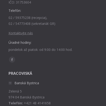
IČO: 31753604
Telefón:
02 / 59375238 (recepcia),
02 / 54773408 (sekretariát GR)
Kontaktujte nás
Úradné hodiny:
pondelok až piatok: od 9:00 do 14:00 hod.
Find us on:
Facebook
page
PRACOVISKÁ
opens
in
Banská Bystrica
new
Zelená 5
window
974 04 Banská Bystrica
Telefón:
+421 48 4141658