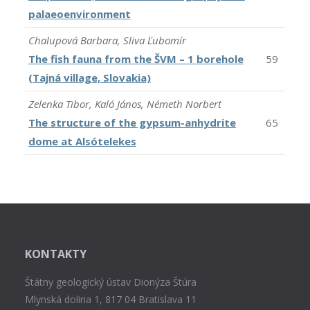
palaeoenvironment
Chalupová Barbara, Sliva Ľubomír
The fish fauna from the ŠVM – 1 borehole
59
(Tajná village, Slovakia)
Zelenka Tibor, Kaló János, Németh Norbert
The structure of the gypsum-anhydrite
65
dome at Alsótelekes
KONTAKTY
Štátny geologický ústav Dionýza Štúra
Mlynská dolina 1, 817 04 Bratislava 11