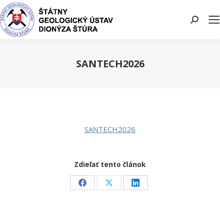
Search:
SANTECH2026
You are here:
SANTECH2026
Zdieľať tento článok
Share
Share
Share
on
on
on
Facebook
X
LinkedIn