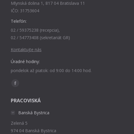
Mlynská dolina 1, 817 04 Bratislava 11
IČO: 31753604
Telefón:
02 / 59375238 (recepcia),
02 / 54773408 (sekretariát GR)
Kontaktujte nás
Úradné hodiny:
pondelok až piatok: od 9:00 do 14:00 hod.
Find us on:
Facebook
page
PRACOVISKÁ
opens
in
Banská Bystrica
new
Zelená 5
window
974 04 Banská Bystrica