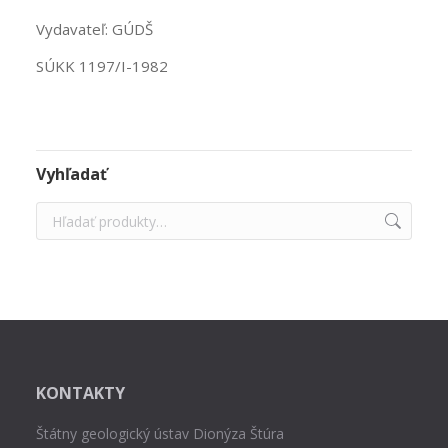
Vydavateľ: GÚDŠ
SÚKK 1197/I-1982
Vyhľadať
KONTAKTY
Štátny geologický ústav Dionýza Štúra