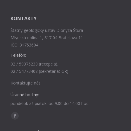
KONTAKTY
Štátny geologický ústav Dionýza Štúra
Mlynská dolina 1, 817 04 Bratislava 11
IČO: 31753604
Telefón:
02 / 59375238 (recepcia),
02 / 54773408 (sekretariát GR)
Kontaktujte nás
Úradné hodiny:
pondelok až piatok: od 9:00 do 14:00 hod.
Find us on:
Facebook
page