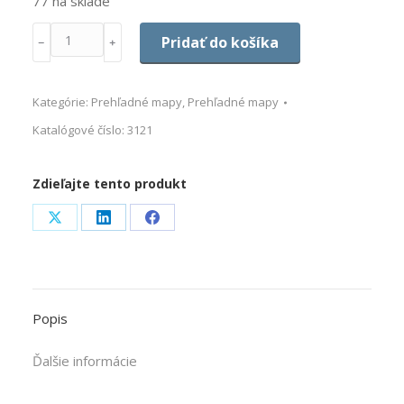
77 na sklade
Množstvo
Pridať do košíka
﹣
﹢
Kategórie:
Prehľadné mapy
,
Prehľadné mapy
Katalógové číslo:
3121
Zdieľajte tento produkt
Share
Share
Share
on
on
on
X
LinkedIn
Facebook
Popis
Ďalšie informácie