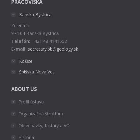
PRACOVISKÁ
opens
in
Banská Bystrica
new
Zelená 5
window
974 04 Banská Bystrica
Telefón:
+421 48 4141658
E-mail:
secretary.bb@geology.sk
Košice
Spišská Nová Ves
ABOUT US
Profil ústavu
Organizačná štruktúra
Objednávky, faktúry a VO
História