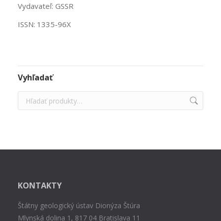
Vydavateľ: GSSR
ISSN: 1335-96X
Vyhľadať
KONTAKTY
Štátny geologický ústav Dionýza Štúra
Mlynská dolina 1, 817 04 Bratislava 11