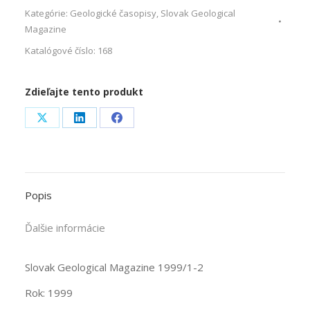
Kategórie:
Geologické časopisy
,
Slovak Geological
Magazine
Katalógové číslo:
168
Zdieľajte tento produkt
Share
Share
Share
on
on
on
X
LinkedIn
Facebook
Popis
Ďalšie informácie
Slovak Geological Magazine 1999/1-2
Rok: 1999