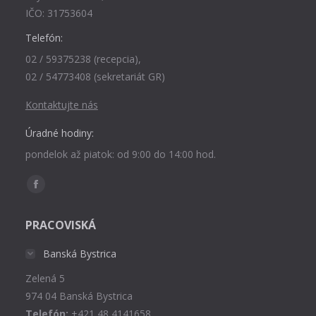
IČO: 31753604
Telefón:
02 / 59375238 (recepcia),
02 / 54773408 (sekretariát GR)
Kontaktujte nás
Úradné hodiny:
pondelok až piatok: od 9:00 do 14:00 hod.
Find us on:
Facebook
page
PRACOVISKÁ
opens
in
Banská Bystrica
new
Zelená 5
window
974 04 Banská Bystrica
Telefón:
+421 48 4141658