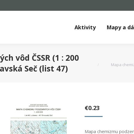
Aktivity
Mapy a d
You are here:
h vôd ČSSR (1 : 200
Mapa chemizm
avská Seč (list 47)
€
0.23
Mapa chemizmu podzemný