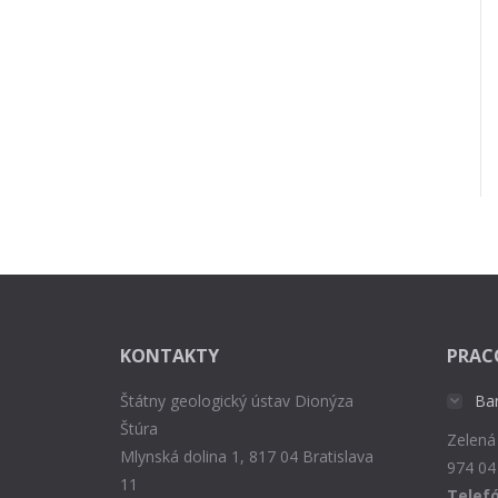
KONTAKTY
PRAC
Štátny geologický ústav Dionýza
Ba
Štúra
Zelená
Mlynská dolina 1, 817 04 Bratislava
974 04
11
Telefó