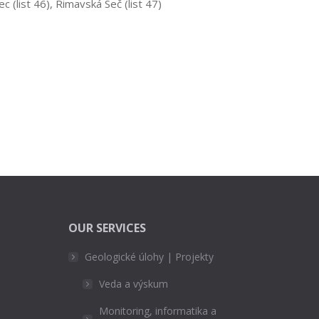
list 46), Rimavská Seč (list 47)
OUR SERVICES
Geologické úlohy | Projekty
Veda a výskum
Monitoring, informatika a