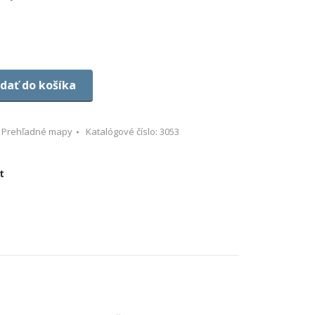
idať do košíka
,
Prehľadné mapy
Katalógové číslo:
3053
t
re
ebook