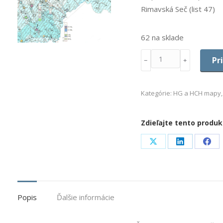
Rimavská Seč (list 47)
62 na sklade
Množstvo
Pr
﹣
﹢
Kategórie:
HG a HCH mapy
Zdieľajte tento produk
Share
Share
Sha
on
on
on
X
LinkedIn
Fac
Popis
Ďalšie informácie