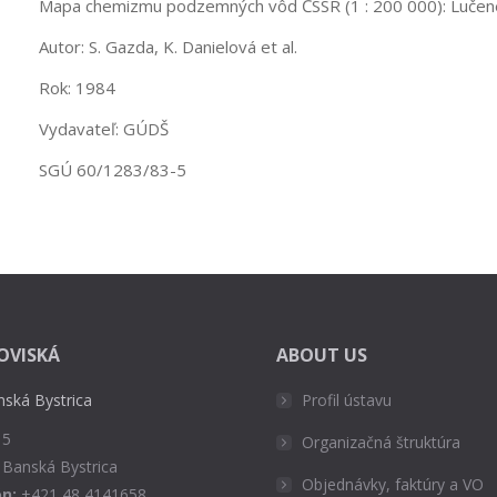
Mapa chemizmu podzemných vôd ČSSR (1 : 200 000): Lučenec (
Autor: S. Gazda, K. Danielová et al.
Rok: 1984
Vydavateľ: GÚDŠ
SGÚ 60/1283/83-5
OVISKÁ
ABOUT US
nská Bystrica
Profil ústavu
 5
Organizačná štruktúra
 Banská Bystrica
Objednávky, faktúry a VO
n:
+421 48 4141658