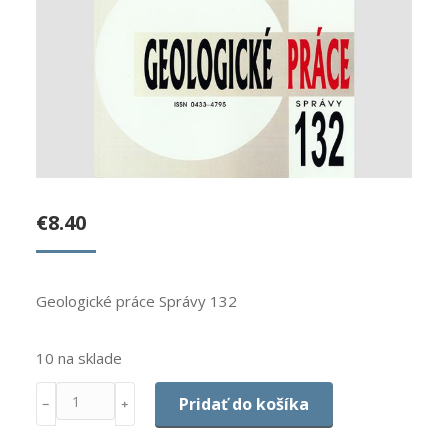
€
8.40
Geologické práce Správy 132
10 na sklade
Množstvo
Pridať do košíka
﹣
﹢