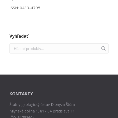
ISSN: 0433-4795
Vyhľadať
KONTAKTY
Štátny geologický ústav Dionýza Štúra
Mlynská dolina 1, 817 04 Bratislava 11
IČO: 31753604