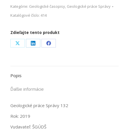
Kategórie:
Geologické časopisy
,
Geologické práce Správy
Katalógové číslo:
414
Zdieľajte tento produkt
Share
Share
Share
on
on
on
X
LinkedIn
Facebook
Popis
Ďalšie informácie
Geologické práce Správy 132
Rok: 2019
Vydavateľ: ŠGÚDŠ