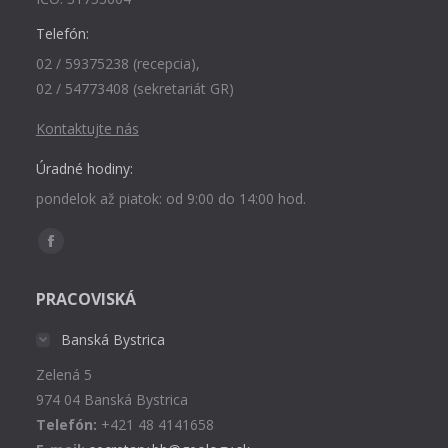
Telefón:
02 / 59375238 (recepcia),
02 / 54773408 (sekretariát GR)
Kontaktujte nás
Úradné hodiny:
pondelok až piatok: od 9:00 do 14:00 hod.
Find us on:
Facebook
page
PRACOVISKÁ
opens
in
Banská Bystrica
new
Zelená 5
window
974 04 Banská Bystrica
Telefón:
+421 48 4141658