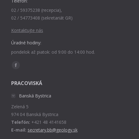
Telefón:
02 / 59375238 (recepcia),
02 / 54773408 (sekretariát GR)
Kontaktujte nás
Úradné hodiny:
pondelok až piatok: od 9:00 do 14:00 hod.
Find us on:
Facebook
page
PRACOVISKÁ
opens
in
Banská Bystrica
new
Zelená 5
window
974 04 Banská Bystrica
Telefón:
+421 48 4141658
E-mail:
secretary.bb@geology.sk