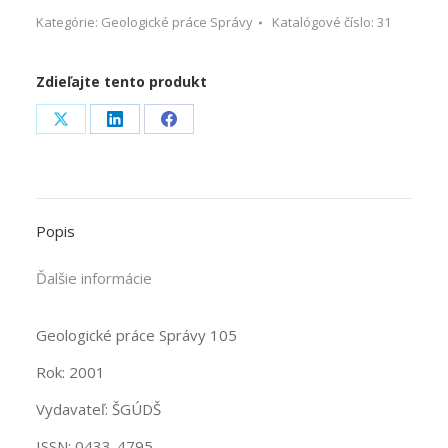
Kategórie:
Geologické práce Správy
Katalógové číslo:
31
Zdieľajte tento produkt
Share
Share
Share
on
on
on
X
LinkedIn
Facebook
Popis
Ďalšie informácie
Geologické práce Správy 105
Rok: 2001
Vydavateľ: ŠGÚDŠ
ISSN: 0433-4795