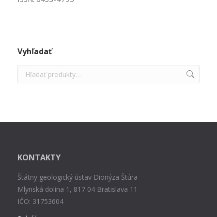
Vyhľadať
KONTAKTY
Štátny geologický ústav Dionýza Štúra
Mlynská dolina 1, 817 04 Bratislava 11
IČO: 31753604