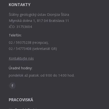
KONTAKTY
Štátny geologický ústav Dionýza Štúra
Mlynská dolina 1, 817 04 Bratislava 11
IČO: 31753604
Telefón:
02 / 59375238 (recepcia),
02 / 54773408 (sekretariát GR)
Kontaktujte nás
Úradné hodiny:
pondelok až piatok: od 9:00 do 14:00 hod.
Find us on:
Facebook
page
PRACOVISKÁ
opens
in