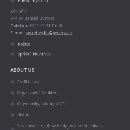
Banská Bystrica
new
Zelená 5
window
974 04 Banská Bystrica
Telefón:
+421 48 4141658
E-mail:
secretary.bb@geology.sk
Košice
Spišská Nová Ves
ABOUT US
Profil ústavu
Organizačná štruktúra
Objednávky, faktúry a VO
História
Spracúvanie osobných údajov v podmienkach