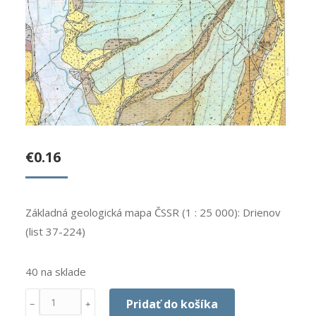
€
0.16
Základná geologická mapa ČSSR (1 : 25 000): Drienov
(list 37-224)
40 na sklade
Množstvo
Pridať do košíka
﹣
﹢