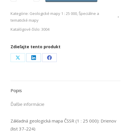
Kategórie:
Geologické mapy 1 : 25 000
,
Špeciálne a
tematické mapy
Katalógové číslo:
3004
Zdieľajte tento produkt
Share
Share
Share
on
on
on
X
LinkedIn
Facebook
Popis
Ďalšie informácie
Základná geologická mapa ČSSR (1 : 25 000): Drienov
(list 37-224)