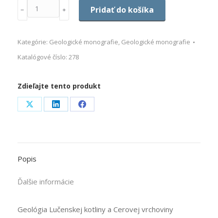
Množstvo
Pridať do košíka
﹣
﹢
Kategórie:
Geologické monografie
,
Geologické monografie
Katalógové číslo:
278
Zdieľajte tento produkt
Share
Share
Share
on
on
on
X
LinkedIn
Facebook
Popis
Ďalšie informácie
Geológia Lučenskej kotliny a Cerovej vrchoviny