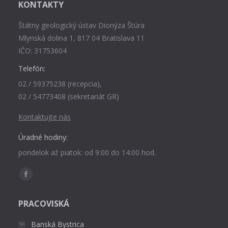
KONTAKTY
Štátny geologický ústav Dionýza Štúra
Mlynská dolina 1, 817 04 Bratislava 11
IČO: 31753604
Telefón:
02 / 59375238 (recepcia),
02 / 54773408 (sekretariát GR)
Kontaktujte nás
Úradné hodiny:
pondelok až piatok: od 9:00 do 14:00 hod.
Find us on:
Facebook
page
PRACOVISKÁ
opens
in
Banská Bystrica